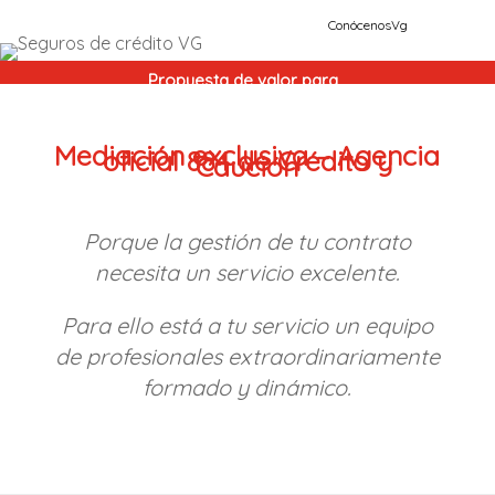
Conócenos
Vg
Propuesta de valor para
Mediación exclusiva – Agencia
oficial 884 de Crédito y
Caución
Porque la gestión de tu contrato
necesita un servicio excelente.
Para ello está a tu servicio un equipo
de profesionales extraordinariamente
formado y dinámico.