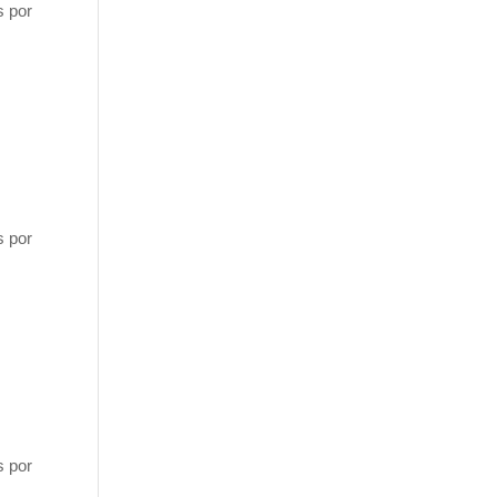
s por
s por
s por