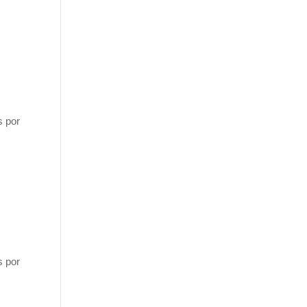
s por
s por