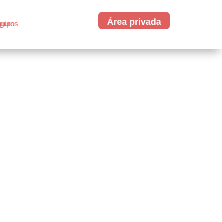
Área privada
674 281 490
Consúltanos